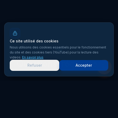
Ce site utilisé des cookies
Nous utilisons des cookies essentiels pour le fonctionnement
FAQ
du site et des cookies tiers (YouTube) pour la lecture des
videos.
En savoir plus
Questions fréquentes
Refuser
Accepter
Tous les combien de temps faut-il repeindre un
bardage métallique ?
En moyenne, un bardage métallique doit être repeint tous l
Comment savoir si mon bardage à besoin d'être